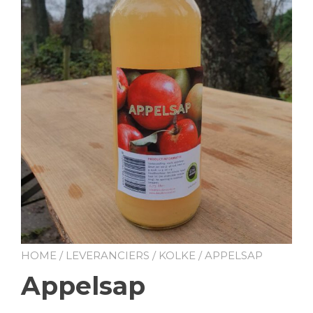
HOME
/
LEVERANCIERS
/
KOLKE
/ APPELSAP
Appelsap