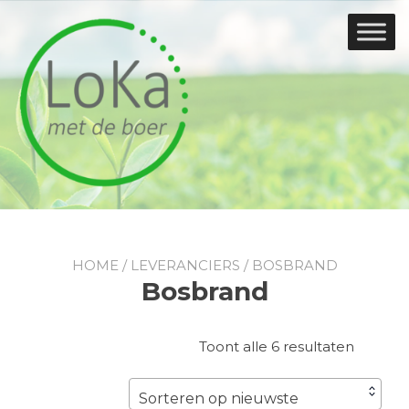
Doorgaan
naar
inhoud
HOME
/
LEVERANCIERS
/ BOSBRAND
Bosbrand
Gesorte
Toont alle 6 resultaten
op
nieuwst
Sorteren op nieuwste