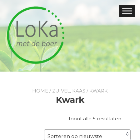
Doorgaan
naar
inhoud
HOME
/
ZUIVEL, KAAS
/ KWARK
Kwark
Gesorte
Toont alle 5 resultaten
op
nieuwst
Sorteren op nieuwste