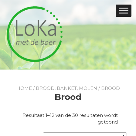
Doorgaan
naar
inhoud
HOME
/
BROOD, BANKET, MOLEN
/ BROOD
Brood
Resultaat 1–12 van de 30 resultaten wordt
Gesorte
getoond
op
nieuwst