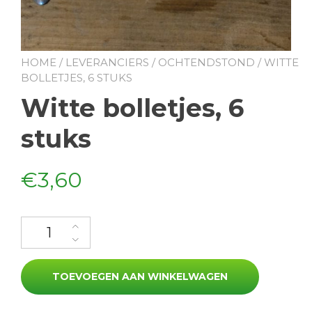
HOME
/
LEVERANCIERS
/
OCHTENDSTOND
/ WITTE
BOLLETJES, 6 STUKS
Witte bolletjes, 6
stuks
€
3,60
Witte bolletjes, 6 stuks aantal
TOEVOEGEN AAN WINKELWAGEN