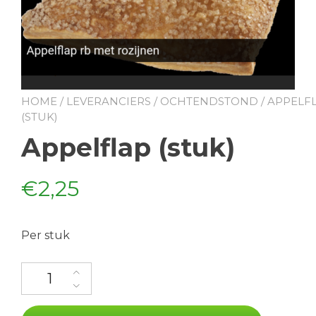
HOME
/
LEVERANCIERS
/
OCHTENDSTOND
/ APPELF
(STUK)
Appelflap (stuk)
€
2,25
Per stuk
Appelflap (stuk) aantal