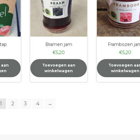
 tap
Bramen jam
Frambozen ja
€
5,20
€
5,20
 aan
Toevoegen aan
Toevoegen aa
gen
winkelwagen
winkelwagen
1
2
3
4
→