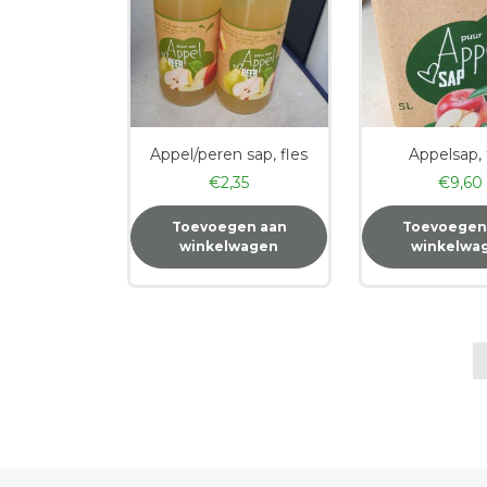
Appel/peren sap, fles
Appelsap,
€
2,35
€
9,60
Toevoegen aan
Toevoegen
winkelwagen
winkelwa