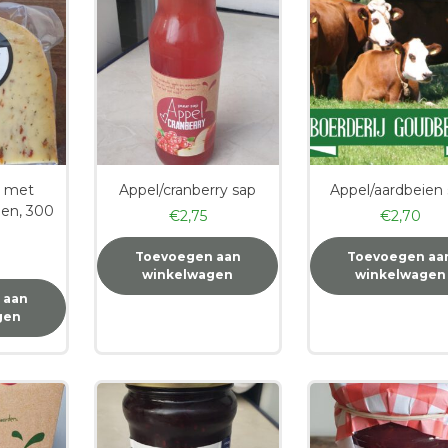
s met
Appel/cranberry sap
Appel/aardbeien
den, 300
€
2,75
€
2,70
Toevoegen aan
Toevoegen aa
winkelwagen
winkelwagen
 aan
gen