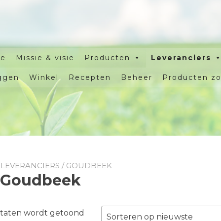
e
Missie & visie
Producten
Leveranciers
ggen
Winkel
Recepten
Beheer
Producten z
/
LEVERANCIERS
/ GOUDBEEK
Goudbeek
Gesorteerd
ultaten wordt getoond
Sorteren op nieuwste