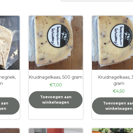
op
nieuwste
negriek,
Kruidnagelkaas, 500 gram
Kruidnagelkaas,
am
gram
€
7,00
€
4,50
Toevoegen aan
winkelwagen
 aan
Toevoegen aa
gen
winkelwagen