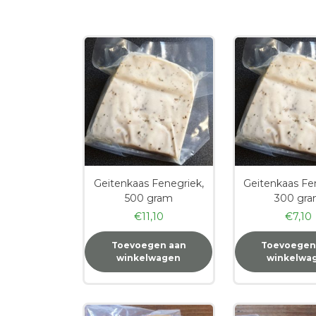
Geitenkaas Fenegriek,
Geitenkaas Fe
500 gram
300 gr
€
11,10
€
7,10
Toevoegen aan
Toevoegen
winkelwagen
winkelwa