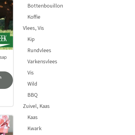
Bottenbouillon
Koffie
Vlees, Vis
Kip
Rundvlees
 sap
Varkensvlees
Vis
n
Wild
BBQ
Zuivel, Kaas
Kaas
Kwark