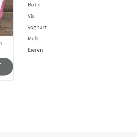
Boter
Vla
yoghurt
Melk
m
Eieren
n