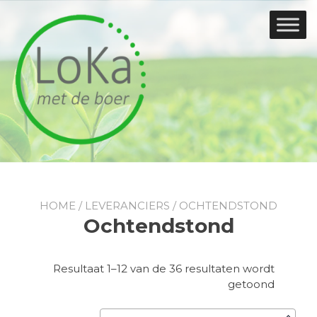
Doorgaan
naar
inhoud
HOME
/
LEVERANCIERS
/ OCHTENDSTOND
Ochtendstond
Resultaat 1–12 van de 36 resultaten wordt
Gesorte
getoond
op
nieuwst