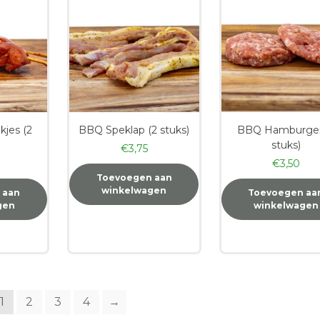
kjes (2
BBQ Speklap (2 stuks)
BBQ Hamburger
stuks)
€
3,75
€
3,50
Toevoegen aan
winkelwagen
 aan
Toevoegen aa
gen
winkelwagen
1
2
3
4
→