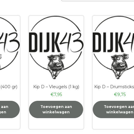
op
nieuwste
 (400 gr)
Kip D – Vleugels (1 kg)
Kip D – Drumsticks
€
7,95
€
9,75
 aan
Toevoegen aan
Toevoegen aa
gen
winkelwagen
winkelwagen