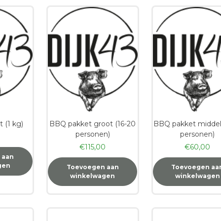
t (1 kg)
BBQ pakket groot (16-20
BBQ pakket middel
personen)
personen)
€
115,00
€
60,00
 aan
gen
Toevoegen aan
Toevoegen aa
winkelwagen
winkelwagen