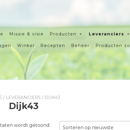
e
Missie & visie
Producten
Leveranciers
ggen
Winkel
Recepten
Beheer
Producten z
E
/
LEVERANCIERS
/ DIJK43
Dijk43
Gesorteerd
ultaten wordt getoond
Sorteren op nieuwste