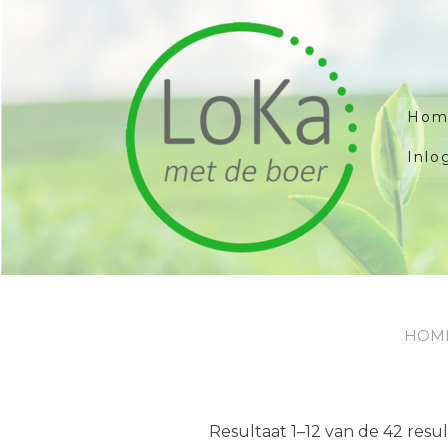
Doorgaan
naar
inhoud
Hom
Inlo
HOM
Resultaat 1–12 van de 42 res