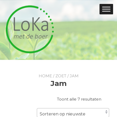
Doorgaan
naar
inhoud
HOME
/
ZOET
/ JAM
Jam
Gesorte
Toont alle 7 resultaten
op
nieuwst
Sorteren op nieuwste