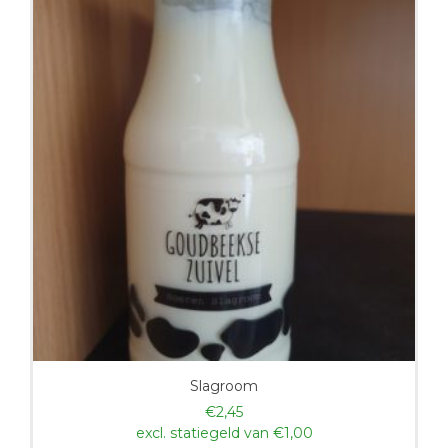
Slagroom
€
2,45
excl. statiegeld van
€
1,00