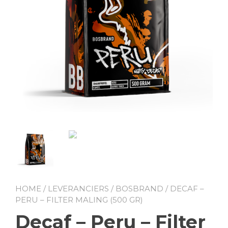
HOME
/
LEVERANCIERS
/
BOSBRAND
/ DECAF –
PERU – FILTER MALING (500 GR)
Decaf – Peru – Filter