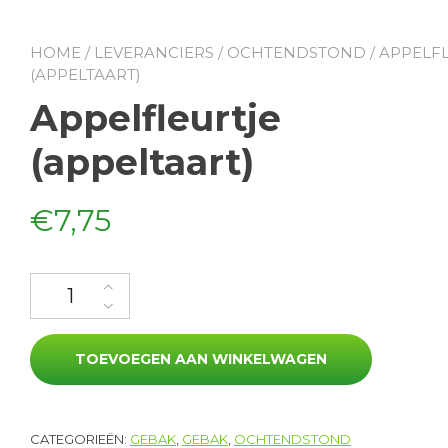
HOME
/
LEVERANCIERS
/
OCHTENDSTOND
/ APPELF
(APPELTAART)
Appelfleurtje
(appeltaart)
€
7,75
Appelfleurtje (appeltaart) aantal
TOEVOEGEN AAN WINKELWAGEN
CATEGORIEËN:
GEBAK
,
GEBAK
,
OCHTENDSTOND