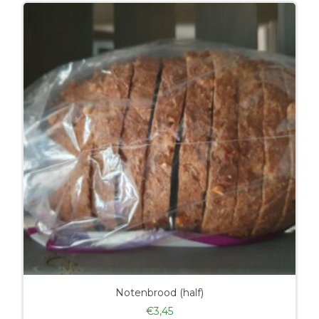
Notenbrood (half)
€
3,45