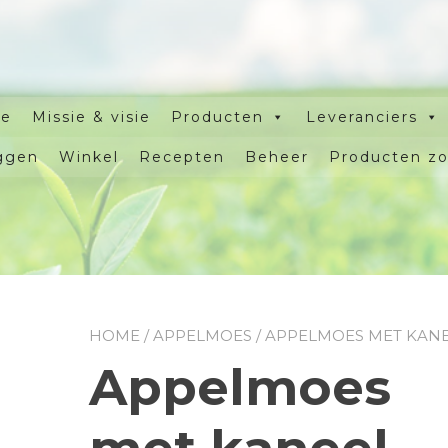
e
Missie & visie
Producten
Leveranciers
ggen
Winkel
Recepten
Beheer
Producten z
HOME
/
APPELMOES
/ APPELMOES MET KAN
Appelmoes