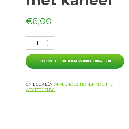
met kaneel
€
6,00
Appelmoes met kaneel aantal
TOEVOEGEN AAN WINKELWAGEN
CATEGORIEËN:
APPELMOES
,
HOMEMADE
,
THE
WESTERFIELDS