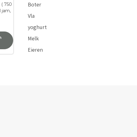
Boter
 ( 750
l jam,
Vla
yoghurt
Melk
n
Eieren