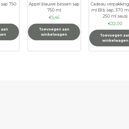
 sap 750
Appel blauwe bessen sap
Cadeau verpakking
750 ml
ml Bl.b sap, 370 m
250 ml saus)
€
5,45
€
22,00
 aan
Toevoegen aan
gen
winkelwagen
Toevoegen aa
winkelwagen