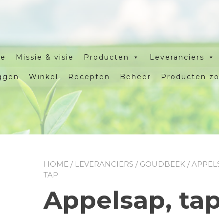
e
Missie & visie
Producten
Leveranciers
ggen
Winkel
Recepten
Beheer
Producten z
HOME
/
LEVERANCIERS
/
GOUDBEEK
/ APPEL
TAP
Appelsap, ta