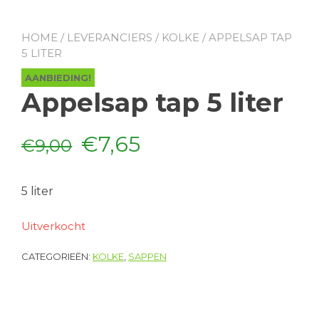
HOME
/
LEVERANCIERS
/
KOLKE
/ APPELSAP TAP
5 LITER
AANBIEDING!
Appelsap tap 5 liter
Oorspronkelijke
Huidige
€
7,65
€
9,00
prijs
prijs
5 liter
was:
is:
Uitverkocht
€9,00.
€7,65.
CATEGORIEËN:
KOLKE
,
SAPPEN