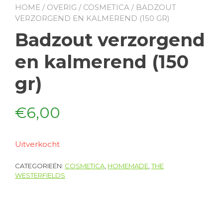
HOME
/
OVERIG
/
COSMETICA
/ BADZOUT
VERZORGEND EN KALMEREND (150 GR)
Badzout verzorgend
en kalmerend (150
gr)
€
6,00
Uitverkocht
CATEGORIEËN:
COSMETICA
,
HOMEMADE
,
THE
WESTERFIELDS