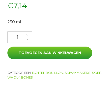
€
7,14
250 ml
Botten bouillon kip gember-kurkuma, 250 ml aantal
TOEVOEGEN AAN WINKELWAGEN
CATEGORIEËN:
BOTTENBOUILLON
,
SMAAKMAKERS
,
SOEP
,
WHOLY BONES