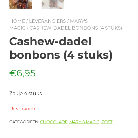
HOME
/
LEVERANCIERS
/
MARY'S
MAGIC
/ CASHEW-DADEL BONBONS (4 STUKS)
Cashew-dadel
bonbons (4 stuks)
€
6,95
Zakje 4 stuks
Uitverkocht
CATEGORIEËN:
CHOCOLADE
,
MARY'S MAGIC
,
ZOET