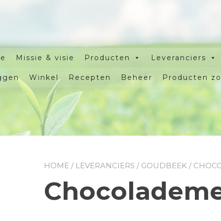
e
Missie & visie
Producten
Leveranciers
ggen
Winkel
Recepten
Beheer
Producten z
HOME
/
LEVERANCIERS
/
GOUDBEEK
/ CHOC
Chocolademe