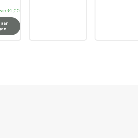
 van
€
1,00
 aan
gen