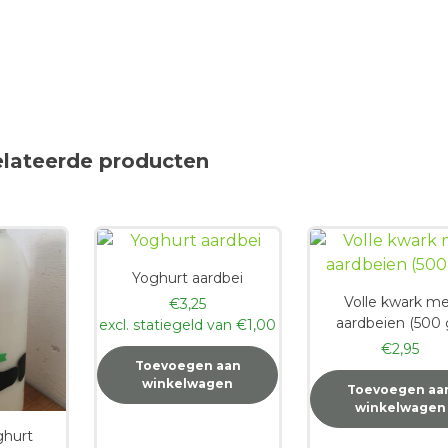
elateerde producten
Yoghurt aardbei
Volle kwark m
€
3,25
aardbeien (500 
excl. statiegeld van
€
1,00
€
2,95
Toevoegen aan
winkelwagen
Toevoegen aa
winkelwagen
hurt