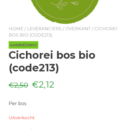
HOME
/
LEVERANCIERS
/
OVERKANT
/ CICHOREI
BOS BIO (CODE213)
AANBIEDING!
Cichorei bos bio
(code213)
Oorspronkelijke
Huidige
€
2,12
€
2,50
prijs
prijs
Per bos
was:
is:
Uitverkocht
€2,50.
€2,12.