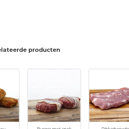
elateerde producten
leu
Burger met spek
Ribkarbonad