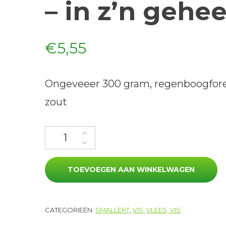
– in z’n gehee
€
5,55
Ongeveeer 300 gram, regenboogfore
zout
Forel (gerookt - in z'n geheel) aantal
TOEVOEGEN AAN WINKELWAGEN
CATEGORIEËN:
SMALLERT
,
VIS
,
VLEES, VIS