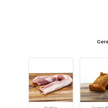
Ger
Speklap
Cordon B