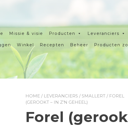
e
Missie & visie
Producten
Leveranciers
ggen
Winkel
Recepten
Beheer
Producten z
HOME
/
LEVERANCIERS
/
SMALLERT
/ FOREL
(GEROOKT – IN Z’N GEHEEL)
Forel (gerook