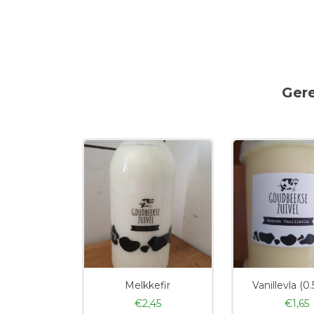
Ger
Melkkefir
Vanillevla (0.5
€
2,45
€
1,65