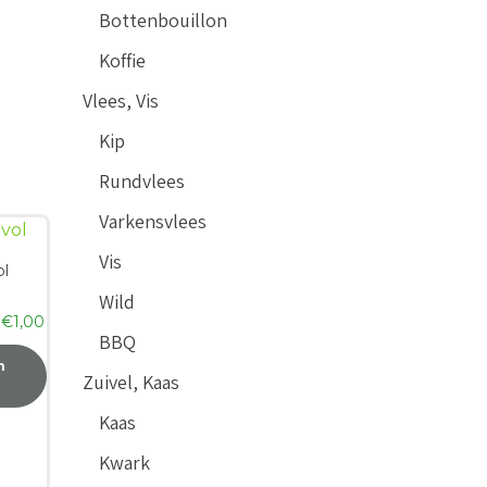
Bottenbouillon
Koffie
Vlees, Vis
Kip
Rundvlees
Varkensvlees
Vis
ol
Wild
n
€
1,00
BBQ
n
Zuivel, Kaas
Kaas
Kwark