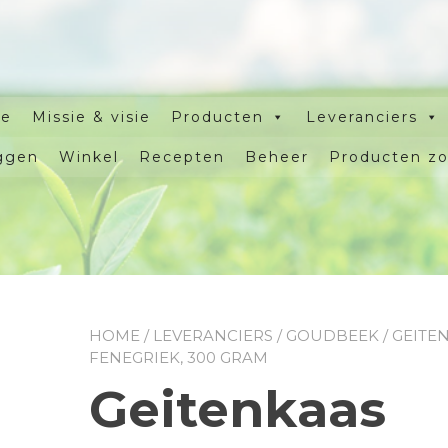
e
Missie & visie
Producten
Leveranciers
ggen
Winkel
Recepten
Beheer
Producten z
HOME
/
LEVERANCIERS
/
GOUDBEEK
/ GEITE
FENEGRIEK, 300 GRAM
Geitenkaas