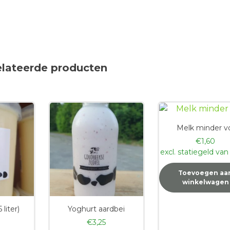
elateerde producten
Melk minder v
€
1,60
excl. statiegeld va
Toevoegen aa
winkelwagen
 liter)
Yoghurt aardbei
€
3,25