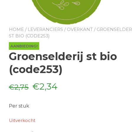
HOME
/
LEVERANCIERS
/
OVERKANT
/ GROENSELDER
ST BIO (CODE253)
AANBIEDING!
Groenselderij st bio
(code253)
Oorspronkelijke
Huidige
€
2,34
€
2,75
prijs
prijs
Per stuk
was:
is:
Uitverkocht
€2,75.
€2,34.