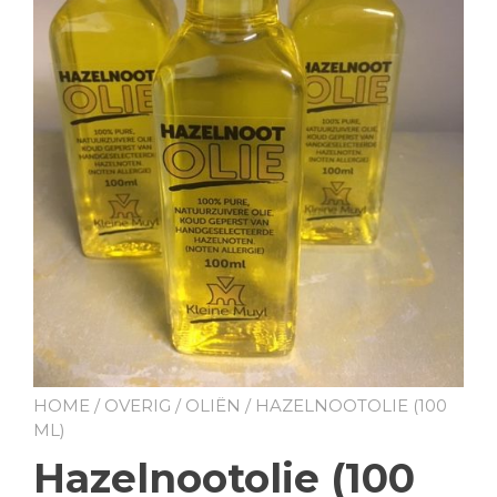
HOME
/
OVERIG
/
OLIËN
/ HAZELNOOTOLIE (100
ML)
Hazelnootolie (100