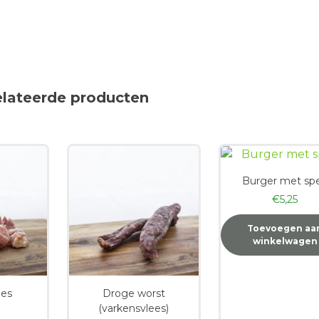
elateerde producten
Burger met sp
€
5,25
Toevoegen aa
winkelwagen
jes
Droge worst
(varkensvlees)