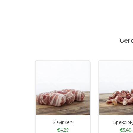
Ger
Slavinken
Spekblok
€
4,25
€
5,40