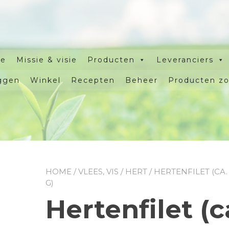
e
Missie & visie
Producten
Leveranciers
ggen
Winkel
Recepten
Beheer
Producten z
HOME
/
VLEES, VIS
/
HERT
/ HERTENFILET (CA.
G)
Hertenfilet (c