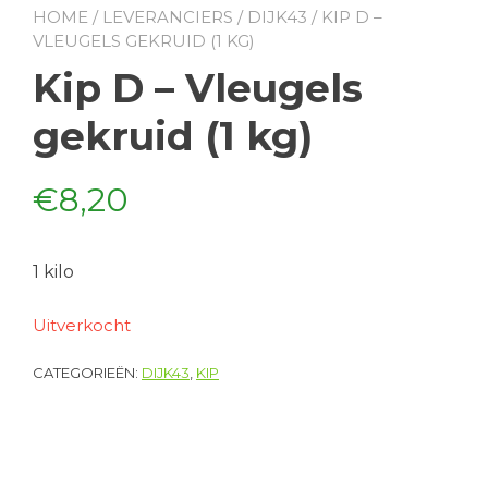
HOME
/
LEVERANCIERS
/
DIJK43
/ KIP D –
VLEUGELS GEKRUID (1 KG)
Kip D – Vleugels
gekruid (1 kg)
€
8,20
1 kilo
Uitverkocht
CATEGORIEËN:
DIJK43
,
KIP