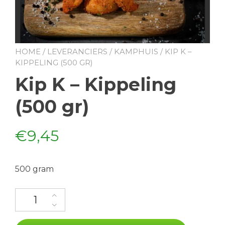
HOME
/
LEVERANCIERS
/
KAMPHUIS
/ KIP K –
KIPPELING (500 GR)
Kip K – Kippeling
(500 gr)
€
9,45
500 gram
Kip K - Kippeling (500 gr) aantal