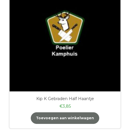
Kip K Gebraden Half Haantje
€
3,85
Toevoegen aan winkelwagen