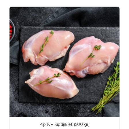
Kip K – Kipdijfilet (500 gr)