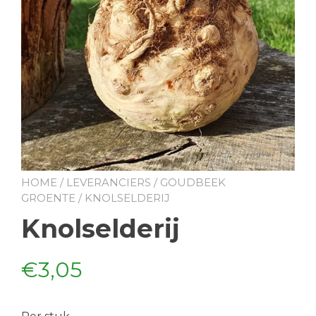
HOME
/
LEVERANCIERS
/
GOUDBEEK
GROENTE
/ KNOLSELDERIJ
Knolselderij
€
3,05