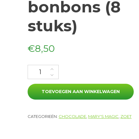
bonbons (8
stuks)
€
8,50
Koffie-tijm bonbons (8 stuks) aantal
TOEVOEGEN AAN WINKELWAGEN
CATEGORIEËN:
CHOCOLADE
,
MARY'S MAGIC
,
ZOET