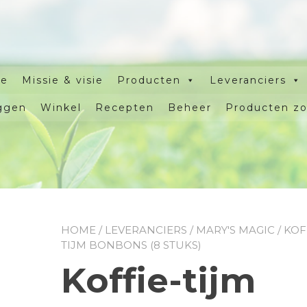
e
Missie & visie
Producten
Leveranciers
ggen
Winkel
Recepten
Beheer
Producten z
HOME
/
LEVERANCIERS
/
MARY'S MAGIC
/ KOF
TIJM BONBONS (8 STUKS)
Koffie-tijm