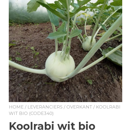
HOME
/
LEVERANCIERS
/
OVERKANT
/ KOOLRABI
WIT BIO (CODE340)
Koolrabi wit bio