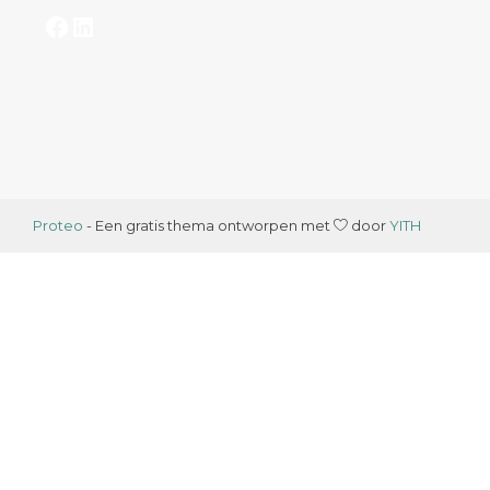
Facebook
LinkedIn
Proteo
- Een gratis thema ontworpen met
door
YITH