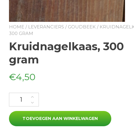
HOME
/
LEVERANCIERS
/
GOUDBEEK
/ KRUIDNAGELK
300 GRAM
Kruidnagelkaas, 300
gram
€
4,50
Kruidnagelkaas, 300 gram aantal
TOEVOEGEN AAN WINKELWAGEN