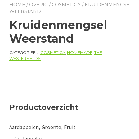
HOME
/
OVERIG
/
COSMETICA
/ KRUIDENMENGSEL
WEERSTAND
Kruidenmengsel
Weerstand
CATEGORIEËN:
COSMETICA
,
HOMEMADE
,
THE
WESTERFIELDS
Productoverzicht
Aardappelen, Groente, Fruit
Aardappelen