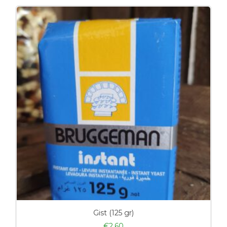
Gist (125 gr)
€
2,60