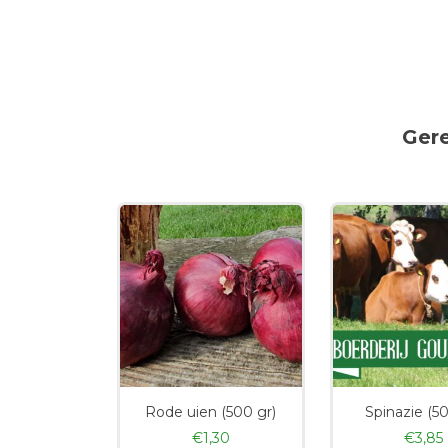
Ger
Rode uien (500 gr)
Spinazie (50
€
1,30
€
3,85