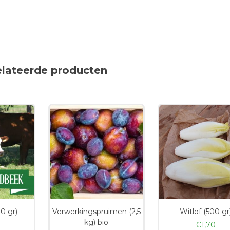
elateerde producten
0 gr)
Verwerkingspruimen (2,5
Witlof (500 gr
kg) bio
€
1,70