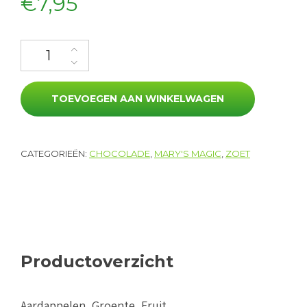
€
7,95
Mary's Magic Brownies ( 2 stuks) aantal
TOEVOEGEN AAN WINKELWAGEN
CATEGORIEËN:
CHOCOLADE
,
MARY'S MAGIC
,
ZOET
Productoverzicht
Aardappelen, Groente, Fruit