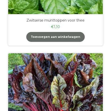
Zwitserse munttoppen voor thee
€
1,10
Toevoegen aan winkelwagen