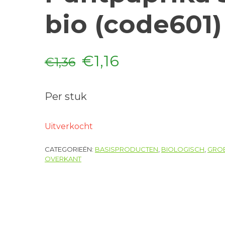
bio (code601)
Oorspronkelijke
Huidige
€
1,16
€
1,36
prijs
prijs
Per stuk
was:
is:
€1,36.
€1,16.
Uitverkocht
CATEGORIEËN:
BASISPRODUCTEN
,
BIOLOGISCH
,
GRO
OVERKANT