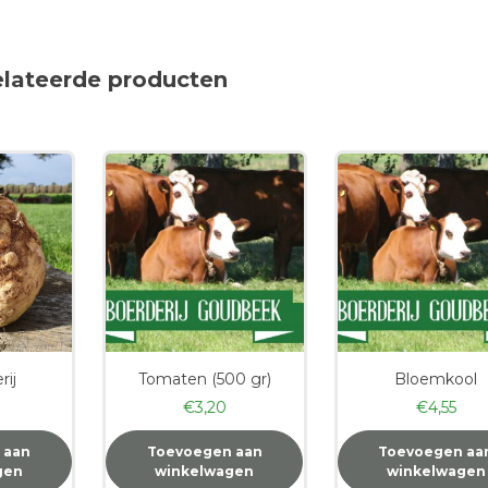
elateerde producten
rij
Tomaten (500 gr)
Bloemkool
€
3,20
€
4,55
 aan
Toevoegen aan
Toevoegen aa
gen
winkelwagen
winkelwagen