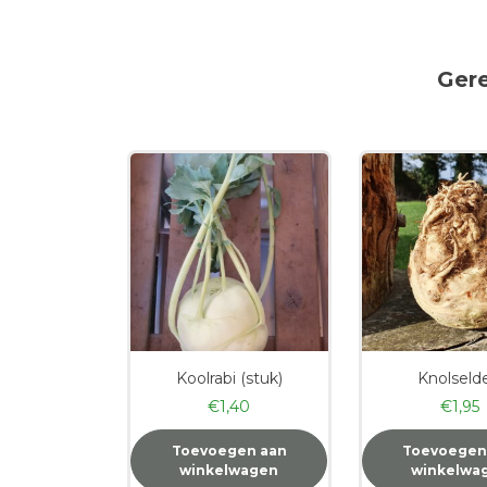
Ger
Koolrabi (stuk)
Knolselde
€
1,40
€
1,95
Toevoegen aan
Toevoegen
winkelwagen
winkelwa