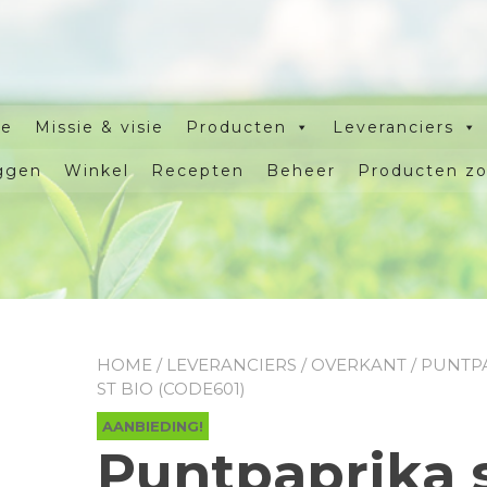
e
Missie & visie
Producten
Leveranciers
ggen
Winkel
Recepten
Beheer
Producten z
HOME
/
LEVERANCIERS
/
OVERKANT
/ PUNTP
ST BIO (CODE601)
AANBIEDING!
Puntpaprika 