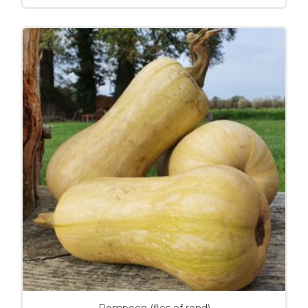
Pompoen (fles of rond)