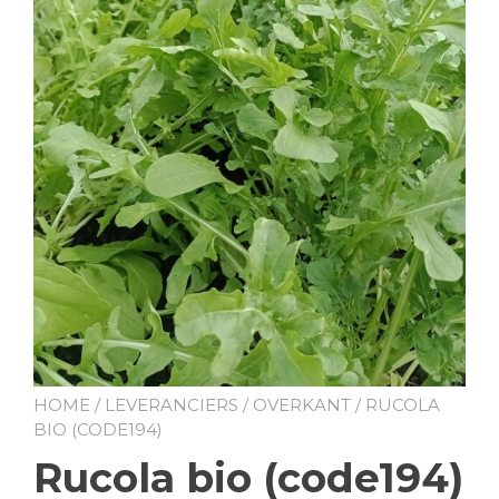
HOME
/
LEVERANCIERS
/
OVERKANT
/ RUCOLA
BIO (CODE194)
Rucola bio (code194)