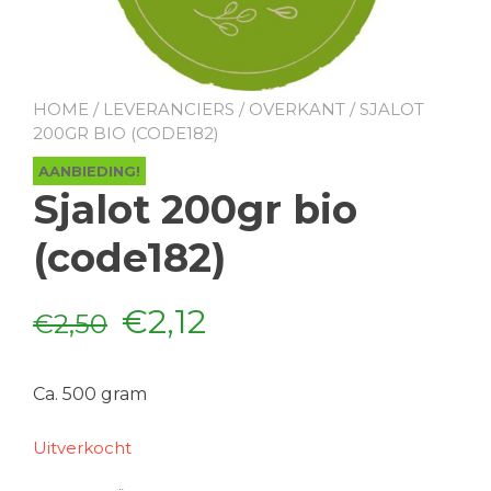
HOME
/
LEVERANCIERS
/
OVERKANT
/ SJALOT
200GR BIO (CODE182)
AANBIEDING!
Sjalot 200gr bio
(code182)
Oorspronkelijke
Huidige
€
2,12
€
2,50
prijs
prijs
Ca. 500 gram
was:
is:
Uitverkocht
€2,50.
€2,12.