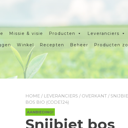
e
Missie & visie
Producten
Leveranciers
ggen
Winkel
Recepten
Beheer
Producten z
HOME
/
LEVERANCIERS
/
OVERKANT
/ SNIJBI
BOS BIO (CODE124)
AANBIEDING!
Snijbiet bos