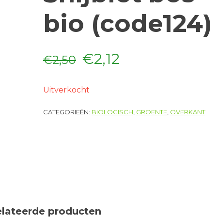
bio (code124)
Oorspronkelijke
Huidige
€
2,12
€
2,50
prijs
prijs
Uitverkocht
was:
is:
CATEGORIEËN:
BIOLOGISCH
,
GROENTE
,
OVERKANT
€2,50.
€2,12.
elateerde producten