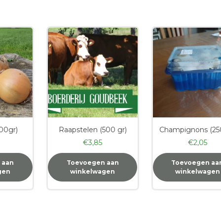
500gr)
Raapstelen (500 gr)
Champignons (250
€
3,85
€
2,05
 aan
Toevoegen aan
Toevoegen aa
gen
winkelwagen
winkelwagen