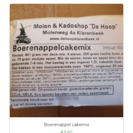
Boerenappel cakemix
€
3,60