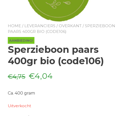
HOME
/
LEVERANCIERS
/
OVERKANT
/ SPERZIEBOON
PAARS 400GR BIO (CODE106)
AANBIEDING!
Sperzieboon paars
400gr bio (code106)
Oorspronkelijke
Huidige
€
4,04
€
4,75
prijs
prijs
Ca. 400 gram
was:
is:
Uitverkocht
€4,75.
€4,04.