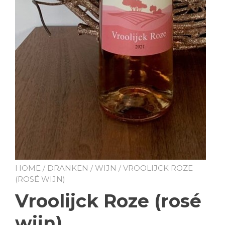
HOME
/
DRANKEN
/
WIJN
/ VROOLIJCK ROZE
(ROSÉ WIJN)
Vroolijck Roze (rosé
wijn)