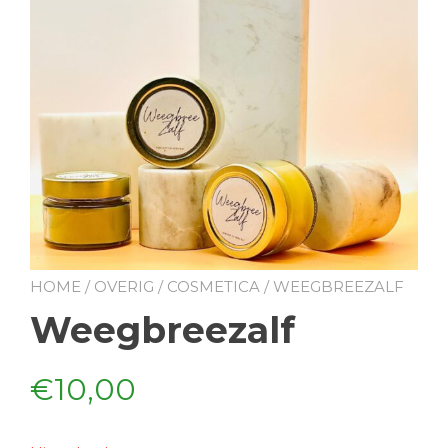
HOME
/
OVERIG
/
COSMETICA
/ WEEGBREEZALF
Weegbreezalf
€
10,00