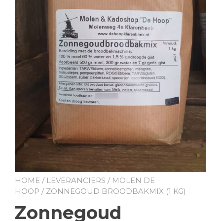
HOME
/
LEVERANCIERS
/
MOLEN DE
HOOP
/ ZONNEGOUD BROODBAKMIX (1 KG)
Zonnegoud