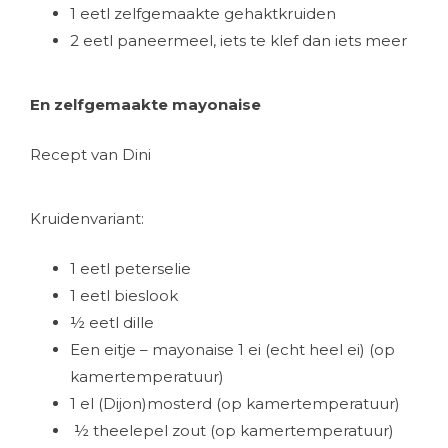
1 eetl zelfgemaakte gehaktkruiden
2 eetl paneermeel, iets te klef dan iets meer
En zelfgemaakte mayonaise
Recept van Dini
Kruidenvariant:
1 eetl peterselie
1 eetl bieslook
½ eetl dille
Een eitje – mayonaise 1 ei (echt heel ei) (op
kamertemperatuur)
1 el (Dijon)mosterd (op kamertemperatuur)
½ theelepel zout (op kamertemperatuur)