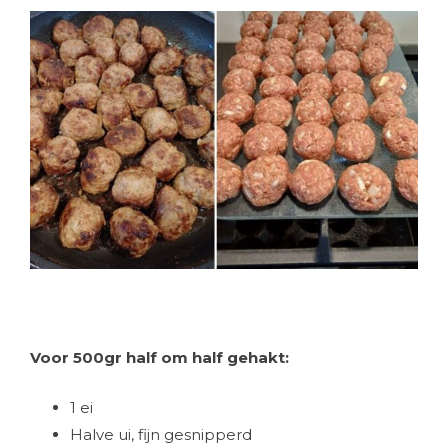
Voor 500gr half om half gehakt:
1 ei
Halve ui, fijn gesnipperd