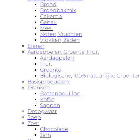
Brood
Broodbakmix
Cakemix
Gebak
Meel
Noten, Vruchten
Vlokken, Zaden
Eieren
Aardappelen, Groente, Fruit
Aardappelen
Fruit
Groente
Biologische, 100% natuurlijke Groente
Basisproducten
Dranken
Bottenbouillon
Koffie
Sappen
Droogwaar
Soep
Zoet
Chocolade
Jam