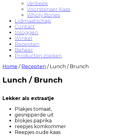
Verbeek
Voorstenaer Kaas
Wholy Bones
Lidmaatschap
Contact
Inloggen
Winkel
Recepten
Beheer
Producten zoeken
Home
/
Recepten
/ Lunch / Brunch
Lunch / Brunch
Lekker als extraatje
Plakjes tomaat,
gesnipperde uit
blokjes paprika
reepjes komkommer
Reepjes oude kaas