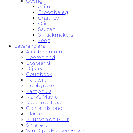
Overig
Azijn
Broodbeleg
Chutney
Oliën
Sauzen
Smaakmakers
Zeep
Leveranciers
Aardbeientuin
Boerenland
Bosbrand
Dijk43
Goudbeek
Hekkert
Hobbyroker Jan
Kamphuis
Mary's Magic
Molen de Hoop
Ochtendstond
Plante
Puur van de Buur
Smallert
Van Dijk's Blauwe Bessen