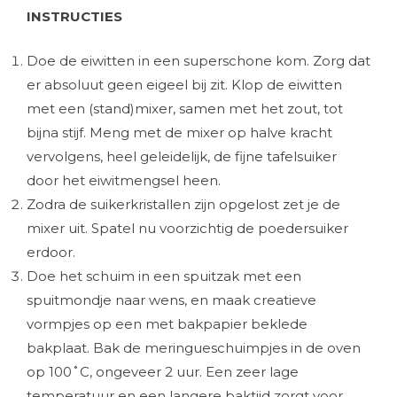
INSTRUCTIES
Doe de eiwitten in een superschone kom. Zorg dat
er absoluut geen eigeel bij zit. Klop de eiwitten
met een (stand)mixer, samen met het zout, tot
bijna stijf. Meng met de mixer op halve kracht
vervolgens, heel geleidelijk, de fijne tafelsuiker
door het eiwitmengsel heen.
Zodra de suikerkristallen zijn opgelost zet je de
mixer uit. Spatel nu voorzichtig de poedersuiker
erdoor.
Doe het schuim in een spuitzak met een
spuitmondje naar wens, en maak creatieve
vormpjes op een met bakpapier beklede
bakplaat. Bak de meringueschuimpjes in de oven
op 100˚C, ongeveer 2 uur. Een zeer lage
temperatuur en een langere baktijd zorgt voor