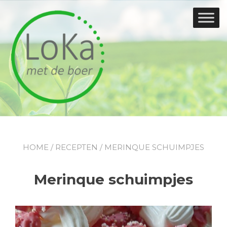
Doorgaan
naar
inhoud
HOME
/
RECEPTEN
/ MERINQUE SCHUIMPJES
Merinque schuimpjes